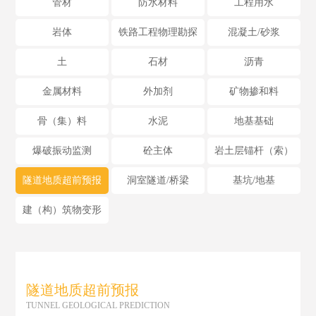
管材
防水材料
工程用水
岩体
铁路工程物理勘探
混凝土/砂浆
土
石材
沥青
金属材料
外加剂
矿物掺和料
骨（集）料
水泥
地基基础
爆破振动监测
砼主体
岩土层锚杆（索）
隧道地质超前预报
洞室隧道/桥梁
基坑/地基
建（构）筑物变形
隧道地质超前预报
TUNNEL GEOLOGICAL PREDICTION