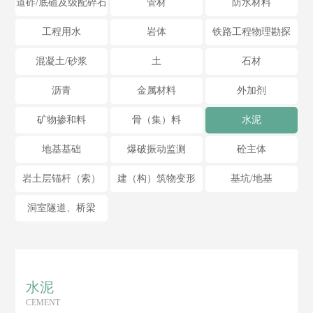
道砟/底碴及级配碎石
管材
防水材料
工程用水
岩体
铁路工程物理勘探
混凝土/砂浆
土
石材
沥青
金属材料
外加剂
矿物掺和料
骨（集）料
水泥
地基基础
爆破振动监测
砼主体
岩土层锚杆（索）
建（构）筑物变形
基坑/地基
洞室隧道、桥梁
水泥
CEMENT