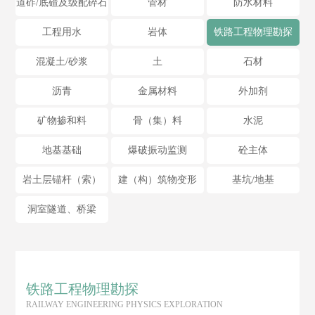
道砟/底碴及级配碎石
管材
防水材料
工程用水
岩体
铁路工程物理勘探
混凝土/砂浆
土
石材
沥青
金属材料
外加剂
矿物掺和料
骨（集）料
水泥
地基基础
爆破振动监测
砼主体
岩土层锚杆（索）
建（构）筑物变形
基坑/地基
洞室隧道、桥梁
铁路工程物理勘探
RAILWAY ENGINEERING PHYSICS EXPLORATION