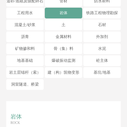
道砟/底碴及级配碎石
管材
防水材料
工程用水
岩体
铁路工程物理勘探
混凝土/砂浆
土
石材
沥青
金属材料
外加剂
矿物掺和料
骨（集）料
水泥
地基基础
爆破振动监测
砼主体
岩土层锚杆（索）
建（构）筑物变形
基坑/地基
洞室隧道、桥梁
岩体
ROCK