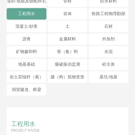
道砟/底碴及级配碎石
管材
防水材料
工程用水
岩体
铁路工程物理勘探
混凝土/砂浆
土
石材
沥青
金属材料
外加剂
矿物掺和料
骨（集）料
水泥
地基基础
爆破振动监测
砼主体
岩土层锚杆（索）
建（构）筑物变形
基坑/地基
洞室隧道、桥梁
工程用水
PROJECT WATER